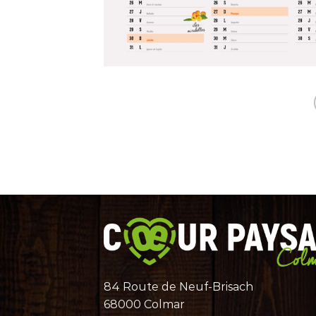
84 Route de Neuf-Brisach
68000 Colmar