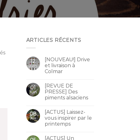
ARTICLES RÉCENTS
tés
[NOUVEAU!] Drive
12
et livraison à
Juin
Colmar
[REVUE DE
01
PRESSE] Des
Juin
piments alsaciens
[ACTUS] Laissez-
08
vous inspirer par le
Avr
printemps
[ACTUS] Un