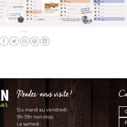
Rendez-nous visite !
Co
Du mardi au vendredi :
0
9h-19h non stop
Le samedi :