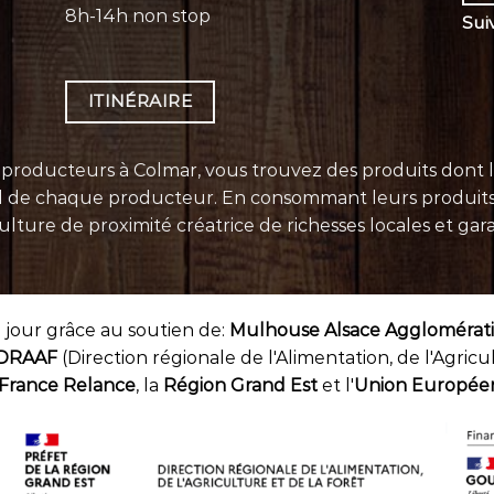
8h-14h non stop
Sui
ITINÉRAIRE
oducteurs à Colmar, vous trouvez des produits dont la q
el de chaque
producteur
. En consommant leurs
produit
ture de proximité créatrice de richesses locales et garan
 jour grâce au soutien de:
Mulhouse Alsace Agglomérat
DRAAF
(Direction régionale de l'Alimentation, de l'Agricu
France Relance
, la
Région Grand Est
et l'
Union Europée