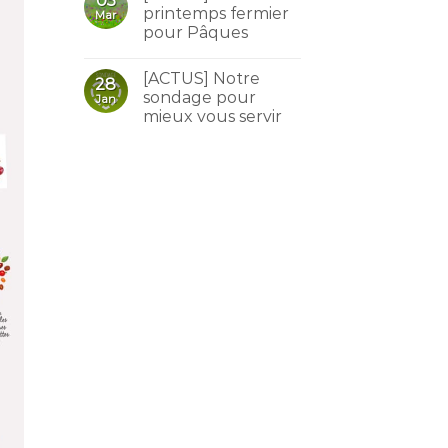
05
printemps fermier
Mar
pour Pâques
[ACTUS] Notre
28
sondage pour
Jan
mieux vous servir