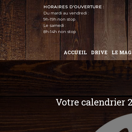
Skip
HORAIRES D'OUVERTURE :
to
Du mardi au vendredi :
content
9h-19h non stop
Le samedi :
8h-14h non stop
ACCUEIL
DRIVE
LE MAG
Votre calendrier 